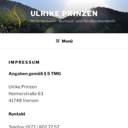
Zum
Inhalt
ULRIKE PRINZEN
springen
Heilpraktikerin · Burnout- und Resilienzberaterin
Menü
IMPRESSUM
Angaben gemäß § 5 TMG
Ulrike Prinzen
Heimerstraße 63
41748 Viersen
Kontakt
Telefon: 0177 / 802 77 57