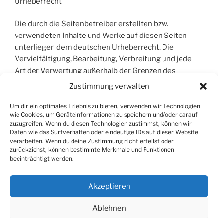
Urheberrecht
Die durch die Seitenbetreiber erstellten bzw.
verwendeten Inhalte und Werke auf diesen Seiten
unterliegen dem deutschen Urheberrecht. Die
Vervielfältigung, Bearbeitung, Verbreitung und jede
Art der Verwertung außerhalb der Grenzen des
Urheberrechtes bedürfen der Zustimmung des
Zustimmung verwalten
jeweiligen Autors bzw. Erstellers. Downloads und
Kopien dieser Seite sind nur für den privaten, nicht
Um dir ein optimales Erlebnis zu bieten, verwenden wir Technologien
wie Cookies, um Geräteinformationen zu speichern und/oder darauf
kommerziellen Gebrauch gestattet. Soweit die Inhalte
zuzugreifen. Wenn du diesen Technologien zustimmst, können wir
auf dieser Seite nicht vom Betreiber erstellt wurden,
Daten wie das Surfverhalten oder eindeutige IDs auf dieser Website
werden die Urheberrechte Dritter beachtet.
verarbeiten. Wenn du deine Zustimmung nicht erteilst oder
zurückziehst, können bestimmte Merkmale und Funktionen
Insbesondere werden Inhalte Dritter als solche
beeinträchtigt werden.
gekennzeichnet. Sollten Sie trotzdem auf eine
Urheberrechtsverletzung aufmerksam werden, bitten
Akzeptieren
wir um einen entsprechenden Hinweis. Bei Bekannt
werden von Rechtsverletzungen werden wir derartige
Ablehnen
Inhalte umgehend entfernen.